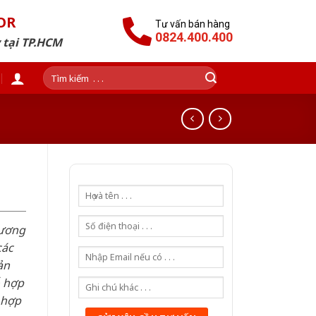
OR
Tư vấn bán hàng
0824.400.400
 tại TP.HCM
Tìm
kiếm:
hương
các
ản
ỗ hợp
 hợp