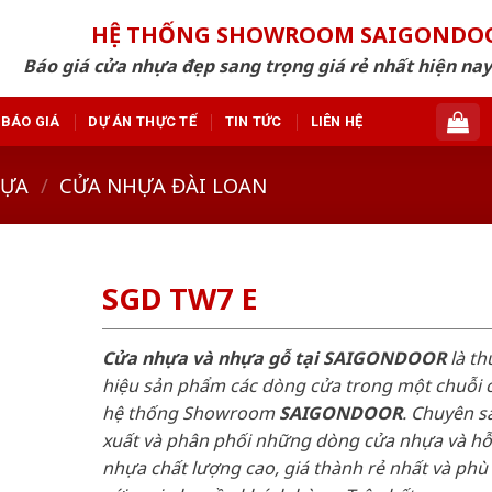
HỆ THỐNG SHOWROOM SAIGONDO
Báo giá cửa nhựa đẹp sang trọng giá rẻ nhất hiện nay
BÁO GIÁ
DỰ ÁN THỰC TẾ
TIN TỨC
LIÊN HỆ
HỰA
/
CỬA NHỰA ĐÀI LOAN
SGD TW7 E
Cửa nhựa và nhựa gỗ tại SAIGONDOOR
là t
hiệu sản phẩm các dòng cửa trong một chuỗi 
hệ thống Showroom
SAIGONDOOR
. Chuyên s
xuất và phân phối những dòng cửa nhựa và h
nhựa chất lượng cao, giá thành rẻ nhất và phù