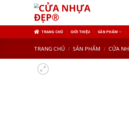
Skip
to
content
TRANG CHỦ
GIỚI THIỆU
SẢN PHẨM
TRANG CHỦ
/
SẢN PHẨM
/
CỬA N