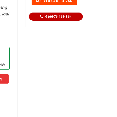
hàng
 loại
Gọi 0976.169.864
hiết
N