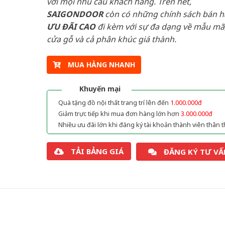
với mọi nhu cầu khách hàng. Trên hết,
SAIGONDOOR
còn có những chính sách bán 
ƯU ĐÃI
CAO
đi kèm với sự đa dạng về mẫu mã,
cửa gỗ và cả phân khúc giá thành.
MUA HÀNG NHANH
Khuyến mại
Quà tặng đồ nội thất trang trí lên đến
1.000.000đ
Giảm trực tiếp khi mua đơn hàng lớn hơn
3.000.000đ
Nhiều ưu đãi lớn khi đăng ký tài khoản thành viên thân t
TẢI BẢNG GIÁ
ĐĂNG KÝ TƯ VẤ