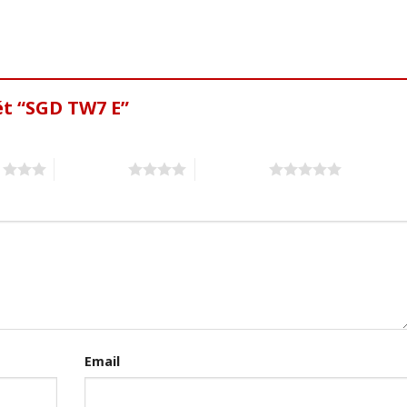
ét “SGD TW7 E”
s
4 of 5 stars
5 of 5 stars
Email