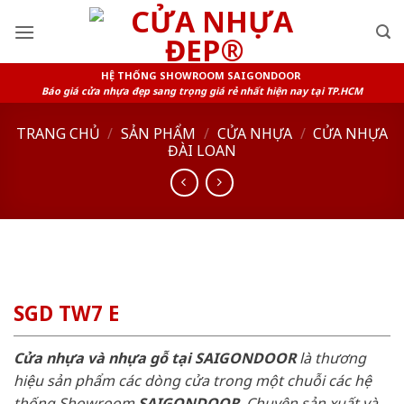
Skip
to
content
HỆ THỐNG SHOWROOM SAIGONDOOR
Báo giá cửa nhựa đẹp sang trọng giá rẻ nhất hiện nay tại TP.HCM
TRANG CHỦ
/
SẢN PHẨM
/
CỬA NHỰA
/
CỬA NHỰA
ĐÀI LOAN
SGD TW7 E
Cửa nhựa và nhựa gỗ tại SAIGONDOOR
là thương
hiệu sản phẩm các dòng cửa trong một chuỗi các hệ
thống Showroom
SAIGONDOOR
. Chuyên sản xuất và