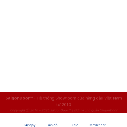
SaigonDoor™
- Hệ thống Showroom cửa hàng đầu Việt Nam
từ 2010
Copyright ⓒ 2010 – 2026 SaigonDoor™ | Đơn vị chủ quản SaigonDoor
Gọi ngay
Bản đồ
Zalo
Messenger