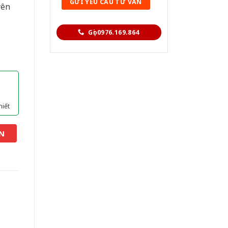
yên
Gọi 0976.169.864
hiết
N