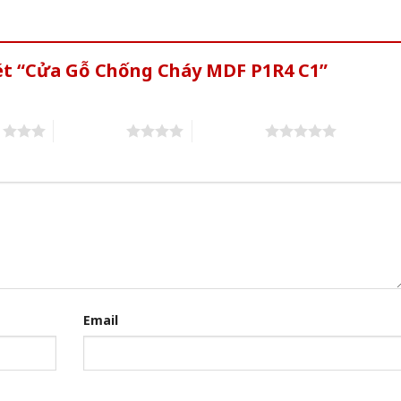
xét “Cửa Gỗ Chống Cháy MDF P1R4 C1”
s
4 of 5 stars
5 of 5 stars
Email