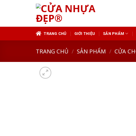
Skip
to
content
TRANG CHỦ
GIỚI THIỆU
SẢN PHẨM
TRANG CHỦ
/
SẢN PHẨM
/
CỬA CH