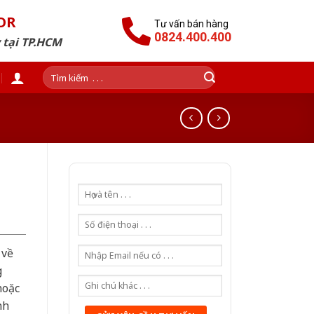
OR
Tư vấn bán hàng
0824.400.400
 tại TP.HCM
Tìm
kiếm:
 về
g
hoặc
nh