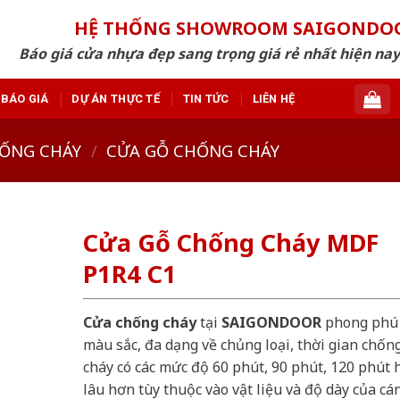
HỆ THỐNG SHOWROOM SAIGONDO
Báo giá cửa nhựa đẹp sang trọng giá rẻ nhất hiện nay
BÁO GIÁ
DỰ ÁN THỰC TẾ
TIN TỨC
LIÊN HỆ
ỐNG CHÁY
/
CỬA GỖ CHỐNG CHÁY
Cửa Gỗ Chống Cháy MDF
P1R4 C1
Cửa chống cháy
tại
SAIGONDOOR
phong phú
màu sắc, đa dạng về chủng loại, thời gian chốn
cháy có các mức độ 60 phút, 90 phút, 120 phút 
lâu hơn tùy thuộc vào vật liệu và độ dày của cá