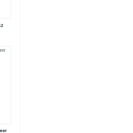
G2
eer