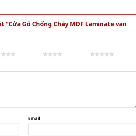
xét “Cửa Gỗ Chống Cháy MDF Laminate van
s
4 of 5 stars
5 of 5 stars
Email