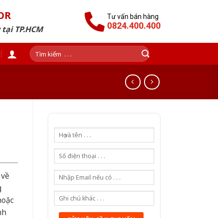
OR
Tư vấn bán hàng
0824.400.400
 tại TP.HCM
Tìm
kiếm:
 về
g
hoặc
nh