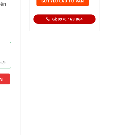
yên
Gọi 0976.169.864
hiết
N