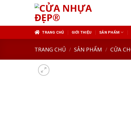
Skip
to
content
TRANG CHỦ
GIỚI THIỆU
SẢN PHẨM
TRANG CHỦ
/
SẢN PHẨM
/
CỬA CH