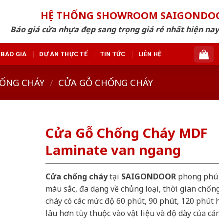
HỆ THỐNG SHOWROOM SAIGONDO
Báo giá cửa nhựa đẹp sang trọng giá rẻ nhất hiện nay
BÁO GIÁ
DỰ ÁN THỰC TẾ
TIN TỨC
LIÊN HỆ
ỐNG CHÁY
/
CỬA GỖ CHỐNG CHÁY
Cửa Gỗ Chống Cháy MDF
Laminate van ngang
Cửa chống cháy
tại
SAIGONDOOR
phong phú
màu sắc, đa dạng về chủng loại, thời gian chốn
cháy có các mức độ 60 phút, 90 phút, 120 phút 
lâu hơn tùy thuộc vào vật liệu và độ dày của cá