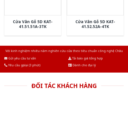
Cửa Vân Gỗ 5D KAT-
Cửa Vân Gỗ 5D KAT-
41.51.51A-3TK
41.52.52A-4TK
Với kinh nghiệm nhiêu năm nghiên cứu cửa theo tiêu chuẩn công nghệ Châu
Âu.Chúng tôi tự tin là nhà sản xuất & cung cấp hàng đầu tại Việt Nam!
Gửi yêu cầu tư vấn
Tải báo giá tổng hợp
Yêu cầu gọi lại (3 phút)
Dành cho đại lý
ĐỐI TÁC KHÁCH HÀNG