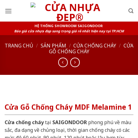
Skip
to
content
HỆ THỐNG SHOWROOM SAIGONDOOR
Báo giá cửa nhựa đẹp sang trọng giá rẻ nhất hiện nay tại TP.HCM
TRANG CHỦ
/
SẢN PHẨM
/
CỬA CHỐNG CHÁY
/
CỬA
GỖ CHỐNG CHÁY
Cửa Gỗ Chống Cháy MDF Melamine 1
Cửa chống cháy
tại
SAIGONDOOR
phong phú về màu
sắc, đa dạng về chủng loại, thời gian chống cháy có các
mức độ 60 phút, 90 phút, 120 phút hoặc lâu hơn tùy