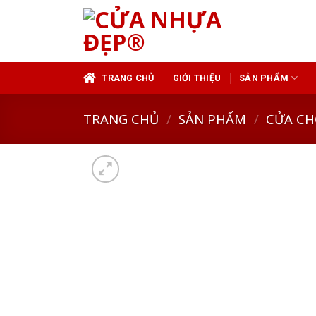
Skip
to
content
TRANG CHỦ
GIỚI THIỆU
SẢN PHẨM
TRANG CHỦ
/
SẢN PHẨM
/
CỬA CH