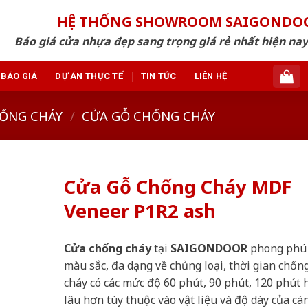
HỆ THỐNG SHOWROOM SAIGONDO
Báo giá cửa nhựa đẹp sang trọng giá rẻ nhất hiện nay
BÁO GIÁ
DỰ ÁN THỰC TẾ
TIN TỨC
LIÊN HỆ
ỐNG CHÁY
/
CỬA GỖ CHỐNG CHÁY
Cửa Gỗ Chống Cháy MDF
Veneer P1R2 ash
Cửa chống cháy
tại
SAIGONDOOR
phong phú
màu sắc, đa dạng về chủng loại, thời gian chốn
cháy có các mức độ 60 phút, 90 phút, 120 phút 
lâu hơn tùy thuộc vào vật liệu và độ dày của cá