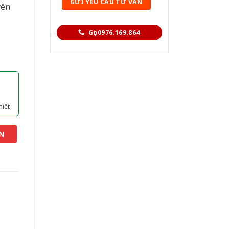
yên
Gọi 0976.169.864
hiết
N