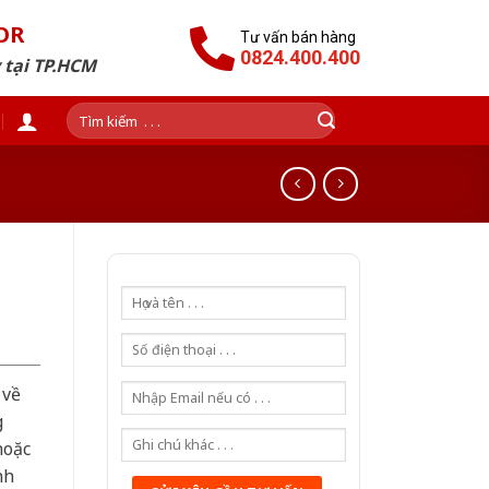
OR
Tư vấn bán hàng
0824.400.400
 tại TP.HCM
Tìm
kiếm:
 về
g
hoặc
nh