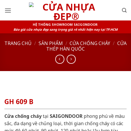
Skip
to
content
HỆ THỐNG SHOWROOM SAIGONDOOR
Báo giá cửa nhựa đẹp sang trọng giá rẻ nhất hiện nay tại TP.HCM
TRANG CHỦ
/
SẢN PHẨM
/
CỬA CHỐNG CHÁY
/
CỬA
THÉP HÀN QUỐC
GH 609 B
Cửa chống cháy
tại
SAIGONDOOR
phong phú về màu
sắc, đa dạng về chủng loại, thời gian chống cháy có các
mức độ 60 phút, 90 phút, 120 phút hoặc lâu hơn tùy