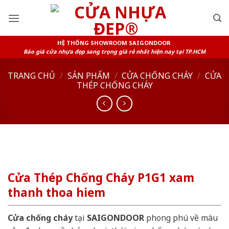
Skip
to
content
HỆ THỐNG SHOWROOM SAIGONDOOR
Báo giá cửa nhựa đẹp sang trọng giá rẻ nhất hiện nay tại TP.HCM
TRANG CHỦ
/
SẢN PHẨM
/
CỬA CHỐNG CHÁY
/
CỬA
THÉP CHỐNG CHÁY
Cửa Thép Chống Cháy P1G1 xam
thanh thoa hiem
Cửa chống cháy
tại
SAIGONDOOR
phong phú về màu