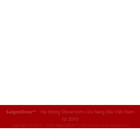
SaigonDoor™
- Hệ thống Showroom cửa hàng đầu Việt Nam
từ 2010
Copyright ⓒ 2010 – 2026 SaigonDoor™ | Đơn vị chủ quản SaigonDoor