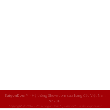
SaigonDoor™
- Hệ thống Showroom cửa hàng đầu Việt Nam
từ 2010
Copyright ⓒ 2010 – 2026 SaigonDoor™ | Đơn vị chủ quản SaigonDoor