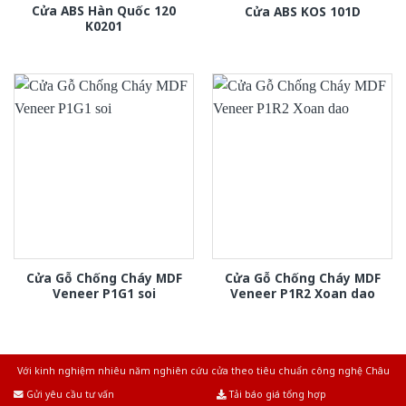
Cửa ABS Hàn Quốc 120
Cửa ABS KOS 101D
K0201
Cửa Gỗ Chống Cháy MDF
Cửa Gỗ Chống Cháy MDF
Veneer P1G1 soi
Veneer P1R2 Xoan dao
Với kinh nghiệm nhiêu năm nghiên cứu cửa theo tiêu chuẩn công nghệ Châu
Âu.Chúng tôi tự tin là nhà sản xuất & cung cấp hàng đầu tại Việt Nam!
Gửi yêu cầu tư vấn
Tải báo giá tổng hợp