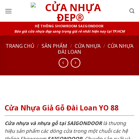
Skip
to
content
HỆ THỐNG SHOWROOM SAIGONDOOR
Báo giá cửa nhựa đẹp sang trọng giá rẻ nhất hiện nay tại TP.HCM
TRANG CHỦ
/
SẢN PHẨM
/
CỬA NHỰA
/
CỬA NHỰA
ĐÀI LOAN
Cửa Nhựa Giả Gỗ Đài Loan YO 88
Cửa nhựa và nhựa gỗ tại SAIGONDOOR
là thương
hiệu sản phẩm các dòng cửa trong một chuỗi các hệ
thống Showroom
SAIGONDOOR
. Chuyên sản xuất và