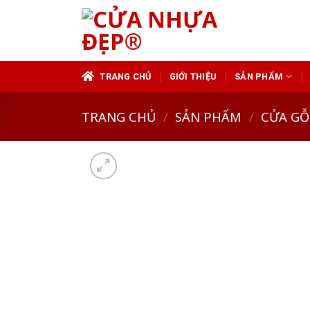
Skip
to
content
TRANG CHỦ
GIỚI THIỆU
SẢN PHẨM
TRANG CHỦ
/
SẢN PHẨM
/
CỬA GỖ