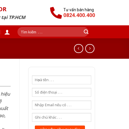
OR
Tư vấn bán hàng
0824.400.400
 tại TP.HCM
Tìm
kiếm:
 hiệu
ệ
xuất
ao,