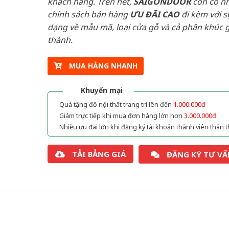
khách hàng. Trên hết,
SAIGONDOOR
còn có n
chính sách bán hàng
ƯU ĐÃI
CAO
đi kèm với s
dạng về mẫu mã, loại cửa gỗ và cả phân khúc g
thành.
MUA HÀNG NHANH
Khuyến mại
Quà tặng đồ nội thất trang trí lên đến
1.000.000đ
Giảm trực tiếp khi mua đơn hàng lớn hơn
3.000.000đ
Nhiều ưu đãi lớn khi đăng ký tài khoản thành viên thân t
TẢI BẢNG GIÁ
ĐĂNG KÝ TƯ VẤ