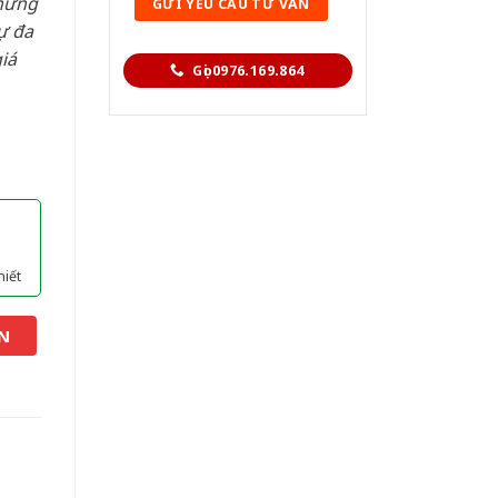
hững
ự đa
iá
Gọi 0976.169.864
hiết
N