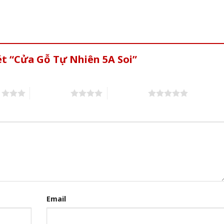
ét “Cửa Gỗ Tự Nhiên 5A Soi”
s
4 of 5 stars
5 of 5 stars
Email