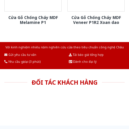
Cửa Gỗ Chống Cháy MDF
Cửa Gỗ Chống Cháy MDF
Melamine P1
Veneer P1R2 Xoan dao
Với kinh nghiệm nhiêu năm nghiên cứu cửa theo tiêu chuẩn công nghệ Châu
Âu.Chúng tôi tự tin là nhà sản xuất & cung cấp hàng đầu tại Việt Nam!
Gửi yêu cầu tư vấn
Tải báo giá tổng hợp
Yêu cầu gọi lại (3 phút)
Dành cho đại lý
ĐỐI TÁC KHÁCH HÀNG