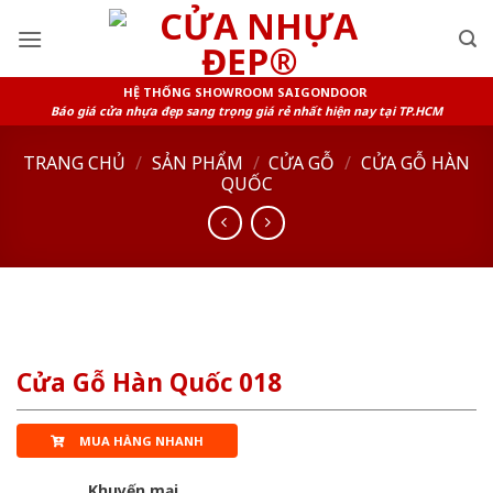
Skip
to
content
HỆ THỐNG SHOWROOM SAIGONDOOR
Báo giá cửa nhựa đẹp sang trọng giá rẻ nhất hiện nay tại TP.HCM
TRANG CHỦ
/
SẢN PHẨM
/
CỬA GỖ
/
CỬA GỖ HÀN
QUỐC
Cửa Gỗ Hàn Quốc 018
MUA HÀNG NHANH
Khuyến mại