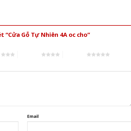
ét “Cửa Gỗ Tự Nhiên 4A oc cho”
s
4 of 5 stars
5 of 5 stars
Email