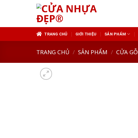
Skip
to
content
TRANG CHỦ
GIỚI THIỆU
SẢN PHẨM
TRANG CHỦ
/
SẢN PHẨM
/
CỬA GỖ