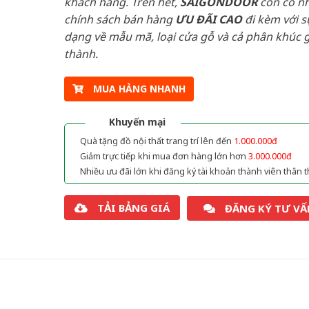
khách hàng. Trên hết,
SAIGONDOOR
còn có n
chính sách bán hàng
ƯU ĐÃI
CAO
đi kèm với s
dạng về mẫu mã, loại cửa gỗ và cả phân khúc g
thành.
MUA HÀNG NHANH
Khuyến mại
Quà tặng đồ nội thất trang trí lên đến
1.000.000đ
Giảm trực tiếp khi mua đơn hàng lớn hơn
3.000.000đ
Nhiều ưu đãi lớn khi đăng ký tài khoản thành viên thân t
TẢI BẢNG GIÁ
ĐĂNG KÝ TƯ VẤ