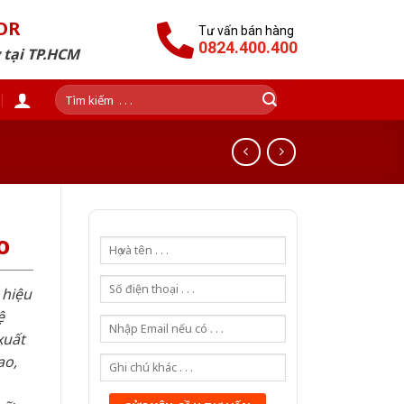
OR
Tư vấn bán hàng
0824.400.400
 tại TP.HCM
Tìm
kiếm:
o
 hiệu
ệ
xuất
ao,