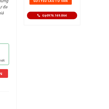
hững
ự đa
iá
Gọi 0976.169.864
hiết
N