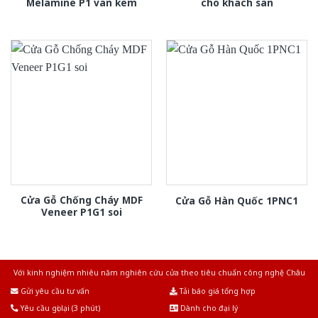
Melamine P1 van kem
cho khach san
Cửa Gỗ Chống Cháy MDF
Cửa Gỗ Hàn Quốc 1PNC1
Veneer P1G1 soi
Với kinh nghiệm nhiêu năm nghiên cứu cửa theo tiêu chuẩn công nghệ Châu
Âu.Chúng tôi tự tin là nhà sản xuất & cung cấp hàng đầu tại Việt Nam!
Gửi yêu cầu tư vấn
Tải báo giá tổng hợp
Yêu cầu gọi lại (3 phút)
Dành cho đại lý