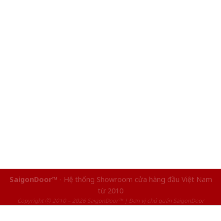
SaigonDoor™
- Hệ thống Showroom cửa hàng đầu Việt Nam
từ 2010
Copyright ⓒ 2010 – 2026 SaigonDoor™ | Đơn vị chủ quản SaigonDoor