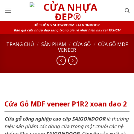
Skip
to
content
HỆ THỐNG SHOWROOM SAIGONDOOR
Báo giá cửa nhựa đẹp sang trọng giá rẻ nhất hiện nay tại TP.HCM
TRANG CHỦ
/
SẢN PHẨM
/
CỬA GỖ
/
CỬA GỖ MDF
VENEER
Cửa Gỗ MDF veneer P1R2 xoan dao 2
Cửa gỗ công nghiệp cao cấp SAIGONDOOR
là thương
hiệu sản phẩm các dòng cửa trong một chuỗi các hệ
thống Showroom
SAIGONDOOR
. Chuyên sản xuất và