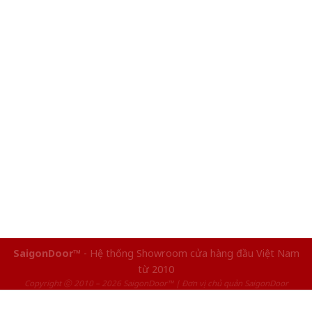
SaigonDoor™
- Hệ thống Showroom cửa hàng đầu Việt Nam
từ 2010
Copyright ⓒ 2010 – 2026 SaigonDoor™ | Đơn vị chủ quản SaigonDoor