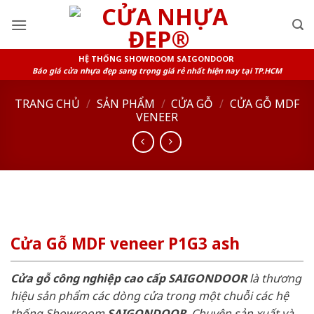
Skip
to
content
HỆ THỐNG SHOWROOM SAIGONDOOR
Báo giá cửa nhựa đẹp sang trọng giá rẻ nhất hiện nay tại TP.HCM
TRANG CHỦ
/
SẢN PHẨM
/
CỬA GỖ
/
CỬA GỖ MDF
VENEER
Cửa Gỗ MDF veneer P1G3 ash
Cửa gỗ công nghiệp cao cấp SAIGONDOOR
là thương
hiệu sản phẩm các dòng cửa trong một chuỗi các hệ
thống Showroom
SAIGONDOOR
. Chuyên sản xuất và