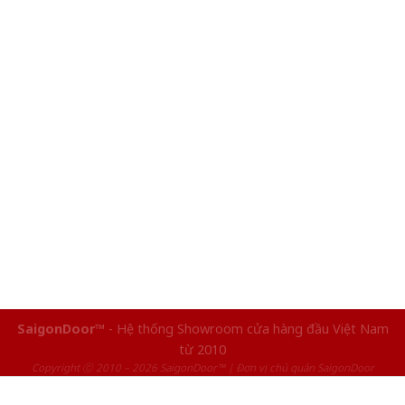
SaigonDoor™
- Hệ thống Showroom cửa hàng đầu Việt Nam
từ 2010
Copyright ⓒ 2010 – 2026 SaigonDoor™ | Đơn vị chủ quản SaigonDoor