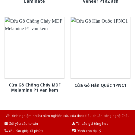
Laminate
Veneer P1R2 ash
Cửa Gỗ Chống Cháy MDF
Cửa Gỗ Hàn Quốc 1PNC1
Melamine P1 van kem
Với kinh nghiệm nhiêu năm nghiên cứu cửa theo tiêu chuẩn công nghệ Châu
Âu.Chúng tôi tự tin là nhà sản xuất & cung cấp hàng đầu tại Việt Nam!
Gửi yêu cầu tư vấn
Tải báo giá tổng hợp
Yêu cầu gọi lại (3 phút)
Dành cho đại lý