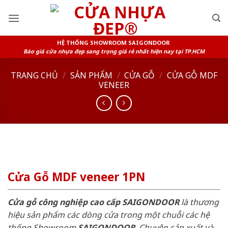
Skip
to
content
HỆ THỐNG SHOWROOM SAIGONDOOR
Báo giá cửa nhựa đẹp sang trọng giá rẻ nhất hiện nay tại TP.HCM
TRANG CHỦ
/
SẢN PHẨM
/
CỬA GỖ
/
CỬA GỖ MDF
VENEER
Cửa Gỗ MDF veneer 1PN
Cửa gỗ công nghiệp cao cấp SAIGONDOOR
là thương
hiệu sản phẩm các dòng cửa trong một chuỗi các hệ
thống Showroom
SAIGONDOOR
. Chuyên sản xuất và