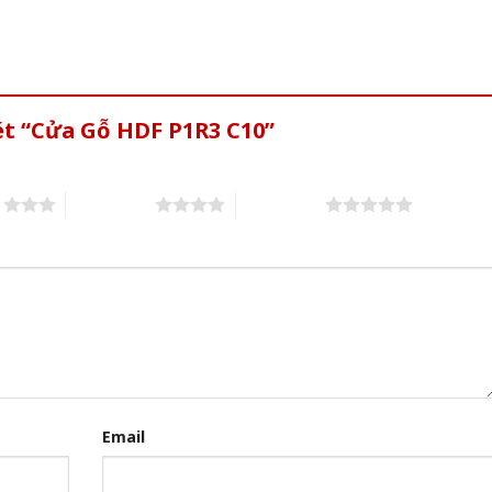
ét “Cửa Gỗ HDF P1R3 C10”
s
4 of 5 stars
5 of 5 stars
Email