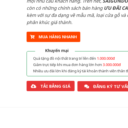
mọi nhu cầu khách hàng. Trên hết,
SAIGOND
còn có những chính sách bán hàng
ƯU ĐÃI
C
kèm với sự đa dạng về mẫu mã, loại cửa gỗ và 
phân khúc giá thành.
MUA HÀNG NHANH
Khuyến mại
Quà tặng đồ nội thất trang trí lên đến
1.000.000đ
Giảm trực tiếp khi mua đơn hàng lớn hơn
3.000.000đ
Nhiều ưu đãi lớn khi đăng ký tài khoản thành viên thân t
TẢI BẢNG GIÁ
ĐĂNG KÝ TƯ VẤ