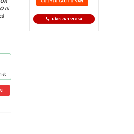
OOR
AO
đi
cả
Gọi 0976.169.864
hiết
N