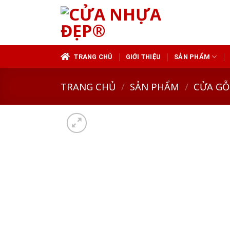
Skip
to
content
TRANG CHỦ
GIỚI THIỆU
SẢN PHẨM
TRANG CHỦ
/
SẢN PHẨM
/
CỬA GỖ