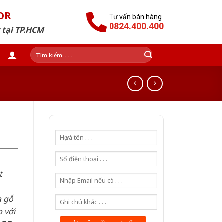
OR
Tư vấn bán hàng
0824.400.400
 tại TP.HCM
Tìm
kiếm:
t
a gỗ
 với