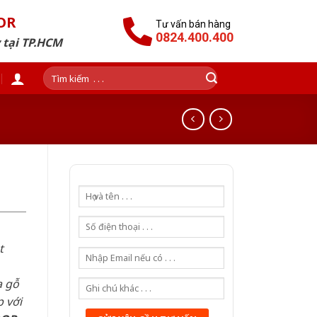
OR
Tư vấn bán hàng
0824.400.400
 tại TP.HCM
Tìm
kiếm:
t
a gỗ
 với