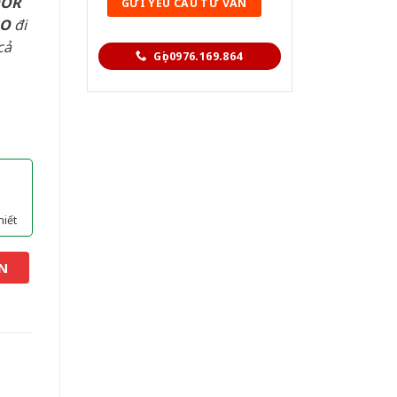
OOR
AO
đi
cả
Gọi 0976.169.864
hiết
N