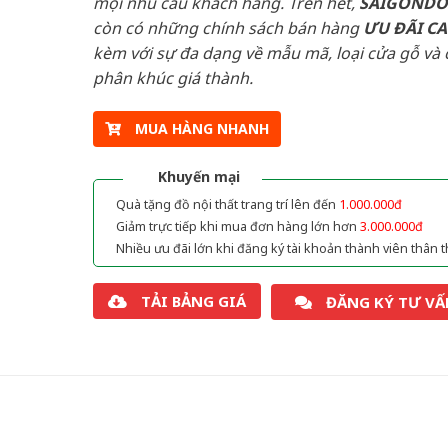
mọi nhu cầu khách hàng. Trên hết,
SAIGOND
còn có những chính sách bán hàng
ƯU ĐÃI
C
kèm với sự đa dạng về mẫu mã, loại cửa gỗ và 
phân khúc giá thành.
MUA HÀNG NHANH
Khuyến mại
Quà tặng đồ nội thất trang trí lên đến
1.000.000đ
Giảm trực tiếp khi mua đơn hàng lớn hơn
3.000.000đ
Nhiều ưu đãi lớn khi đăng ký tài khoản thành viên thân t
TẢI BẢNG GIÁ
ĐĂNG KÝ TƯ VẤ