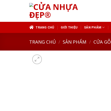
Skip
to
content
TRANG CHỦ
GIỚI THIỆU
SẢN PHẨM
TRANG CHỦ
/
SẢN PHẨM
/
CỬA GỖ