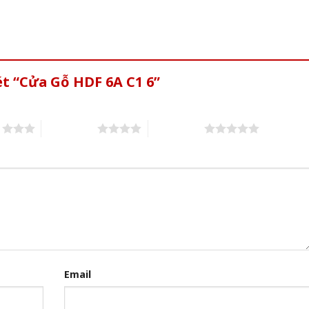
ét “Cửa Gỗ HDF 6A C1 6”
s
4 of 5 stars
5 of 5 stars
Email