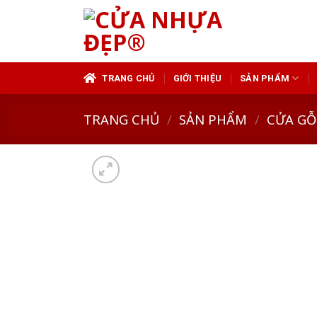
Skip
to
content
TRANG CHỦ
GIỚI THIỆU
SẢN PHẨM
TRANG CHỦ
/
SẢN PHẨM
/
CỬA GỖ