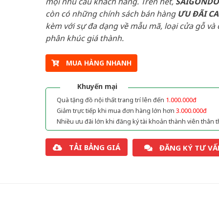
mọi nhu cầu khách hàng. Trên hết,
SAIGOND
còn có những chính sách bán hàng
ƯU ĐÃI
C
kèm với sự đa dạng về mẫu mã, loại cửa gỗ và 
phân khúc giá thành.
MUA HÀNG NHANH
Khuyến mại
Quà tặng đồ nội thất trang trí lên đến
1.000.000đ
Giảm trực tiếp khi mua đơn hàng lớn hơn
3.000.000đ
Nhiều ưu đãi lớn khi đăng ký tài khoản thành viên thân t
TẢI BẢNG GIÁ
ĐĂNG KÝ TƯ VẤ