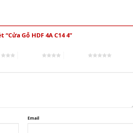
ét “Cửa Gỗ HDF 4A C14 4”
s
4 of 5 stars
5 of 5 stars
Email