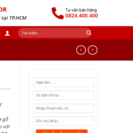
OR
Tư vấn bán hàng
0824.400.400
 tại TP.HCM
Tìm
kiếm:
t
a gỗ
 với