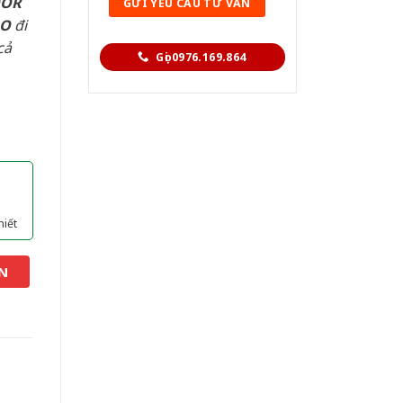
OOR
AO
đi
cả
Gọi 0976.169.864
hiết
N