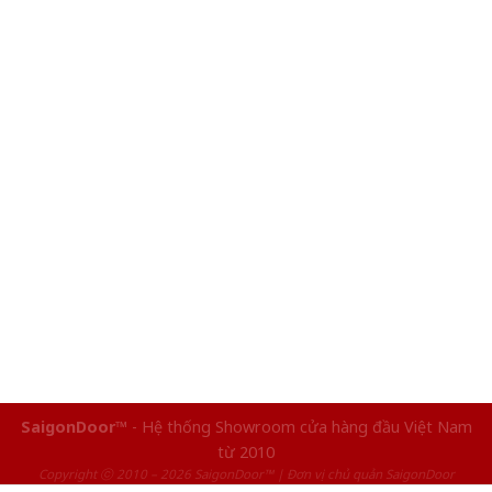
SaigonDoor™
- Hệ thống Showroom cửa hàng đầu Việt Nam
từ 2010
Copyright ⓒ 2010 – 2026 SaigonDoor™ | Đơn vị chủ quản SaigonDoor