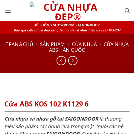
Skip
to
content
HỆ THỐNG SHOWROOM SAIGONDOOR
Báo giá cửa nhựa đẹp sang trọng giá rẻ nhất hiện nay tại TP.HCM
TRANG CHỦ
/
SẢN PHẨM
/
CỬA NHỰA
/
CỬA NHỰA
ABS HÀN QUỐC
Cửa ABS KOS 102 K1129 6
Cửa nhựa và nhựa gỗ tại SAIGONDOOR
là thương
hiệu sản phẩm các dòng cửa trong một chuỗi các hệ
thống Showroom
SAIGONDOOR
. Chuyên sản xuất và