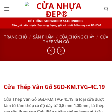
Skip
to
content
HỆ THỐNG SHOWROOM SAIGONDOOR
Báo giá cửa nhựa đẹp sang trọng giá rẻ nhất hiện nay tại TP.HCM
TRANG CHỦ
/
SẢN PHẨM
/
CỬA CHỐNG CHÁY
/
CỬA
THÉP VÂN GỖ
Cửa Thép Vân Gỗ SGD-KM.TVG-4C.19
Cửa Thép Vân Gỗ SGD-KM.TVG-4C.19 là loại cửa được
làm từ tấm thép có độ dày từ 0,8 mm-1.00mm , là thép
cao cấp được sơn tĩnh điện nhằm chống hoen gỉ, trầy