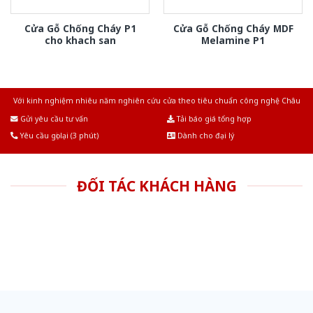
Cửa Gỗ Chống Cháy P1
Cửa Gỗ Chống Cháy MDF
cho khach san
Melamine P1
Với kinh nghiệm nhiêu năm nghiên cứu cửa theo tiêu chuẩn công nghệ Châu
Âu.Chúng tôi tự tin là nhà sản xuất & cung cấp hàng đầu tại Việt Nam!
Gửi yêu cầu tư vấn
Tải báo giá tổng hợp
Yêu cầu gọi lại (3 phút)
Dành cho đại lý
ĐỐI TÁC KHÁCH HÀNG