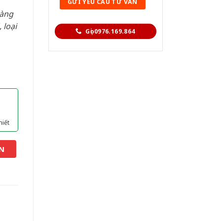
hàng
 loại
Gọi 0976.169.864
hiết
N