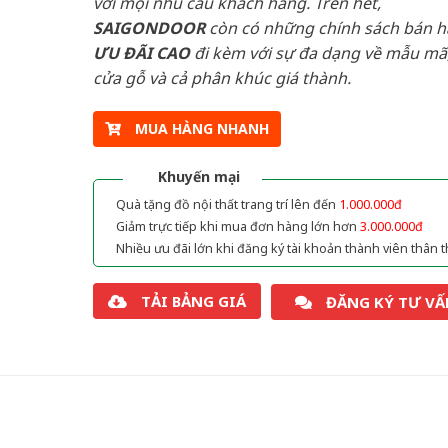
với mọi nhu cầu khách hàng. Trên hết,
SAIGONDOOR
còn có những chính sách bán 
ƯU ĐÃI
CAO
đi kèm với sự đa dạng về mẫu mã,
cửa gỗ và cả phân khúc giá thành.
MUA HÀNG NHANH
Khuyến mại
Quà tặng đồ nội thất trang trí lên đến
1.000.000đ
Giảm trực tiếp khi mua đơn hàng lớn hơn
3.000.000đ
Nhiều ưu đãi lớn khi đăng ký tài khoản thành viên thân t
TẢI BẢNG GIÁ
ĐĂNG KÝ TƯ VẤ