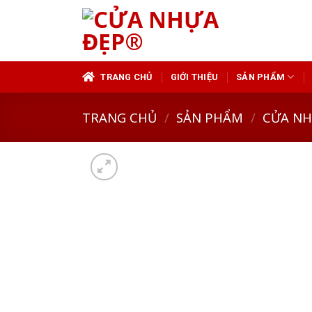
Skip
to
content
TRANG CHỦ
GIỚI THIỆU
SẢN PHẨM
TRANG CHỦ
/
SẢN PHẨM
/
CỬA N