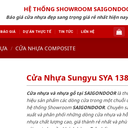
HỆ THỐNG SHOWROOM SAIGONDO
Báo giá cửa nhựa đẹp sang trọng giá rẻ nhất hiện nay
BÁO GIÁ
DỰ ÁN THỰC TẾ
TIN TỨC
LIÊN HỆ
HỰA
/
CỬA NHỰA COMPOSITE
Cửa Nhựa Sungyu SYA 13
Cửa nhựa và nhựa gỗ tại SAIGONDOOR
là t
hiệu sản phẩm các dòng cửa trong một chuỗi 
hệ thống Showroom
SAIGONDOOR
. Chuyên s
xuất và phân phối những dòng cửa nhựa và h
nhựa chất lượng cao, giá thành rẻ nhất và phù