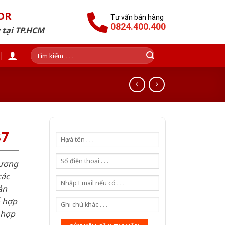
OR
Tư vấn bán hàng
0824.400.400
 tại TP.HCM
Tìm
kiếm:
87
hương
các
ản
ỗ hợp
 hợp