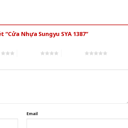
xét “Cửa Nhựa Sungyu SYA 1387”
s
4 of 5 stars
5 of 5 stars
Email