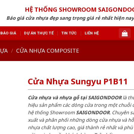
HỆ THỐNG SHOWROOM SAIGONDO
Báo giá cửa nhựa đẹp sang trọng giá rẻ nhất hiện nay
BÁO GIÁ
DỰ ÁN THỰC TẾ
TIN TỨC
LIÊN HỆ
HỰA
/
CỬA NHỰA COMPOSITE
Cửa Nhựa Sungyu P1B11
Cửa nhựa và nhựa gỗ tại SAIGONDOOR
là t
hiệu sản phẩm các dòng cửa trong một chuỗi 
hệ thống Showroom
SAIGONDOOR
. Chuyên s
xuất và phân phối những dòng cửa nhựa và h
nhựa chất lượng cao, giá thành rẻ nhất và phù