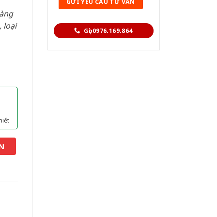
hàng
 loại
Gọi 0976.169.864
hiết
N