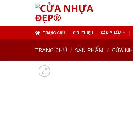
Skip
to
content
TRANG CHỦ
GIỚI THIỆU
SẢN PHẨM
TRANG CHỦ
/
SẢN PHẨM
/
CỬA N