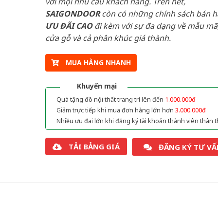
với mọi nhu cầu khách hàng. Trên hết,
SAIGONDOOR
còn có những chính sách bán 
ƯU ĐÃI
CAO
đi kèm với sự đa dạng về mẫu mã,
cửa gỗ và cả phân khúc giá thành.
MUA HÀNG NHANH
Khuyến mại
Quà tặng đồ nội thất trang trí lên đến
1.000.000đ
Giảm trực tiếp khi mua đơn hàng lớn hơn
3.000.000đ
Nhiều ưu đãi lớn khi đăng ký tài khoản thành viên thân t
TẢI BẢNG GIÁ
ĐĂNG KÝ TƯ VẤ