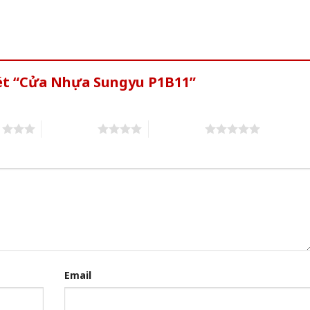
xét “Cửa Nhựa Sungyu P1B11”
s
4 of 5 stars
5 of 5 stars
Email