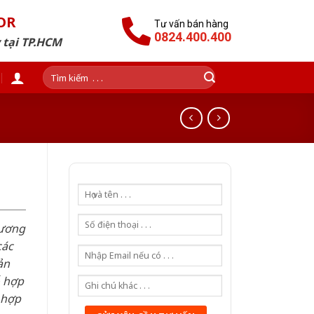
OR
Tư vấn bán hàng
0824.400.400
 tại TP.HCM
Tìm
kiếm:
hương
các
ản
ỗ hợp
 hợp