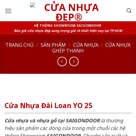
Skip
to
content
HỆ THỐNG SHOWROOM SAIGONDOOR
Báo giá cửa nhựa đẹp sang trọng giá rẻ nhất hiện nay tại TP.HCM
TRANG CHỦ
/
SẢN PHẨM
/
CỬA NHỰA
/
CỬA NHỰA
GHÉP THANH
Cửa Nhựa Đài Loan YO 25
Cửa nhựa và nhựa gỗ tại SAIGONDOOR
là thương
hiệu sản phẩm các dòng cửa trong một chuỗi các hệ
thống Showroom
SAIGONDOOR
. Chuyên sản xuất và