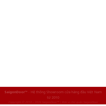
SaigonDoor™
- Hệ thống Showroom cửa hàng đầu Việt Nam
từ 2010
Copyright ⓒ 2010 – 2026 SaigonDoor™ | Đơn vị chủ quản SaigonDoor