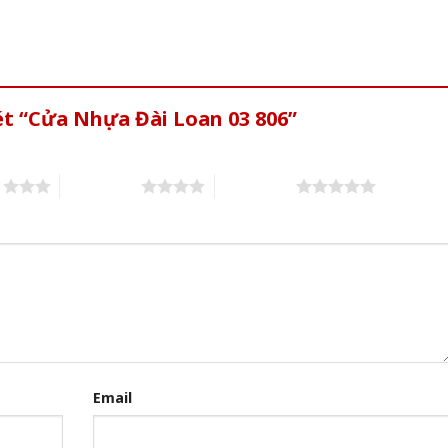
ét “Cửa Nhựa Đài Loan 03 806”
s
4 of 5 stars
5 of 5 stars
Email