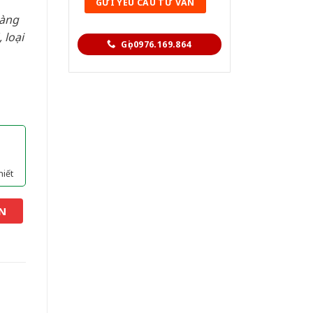
hàng
 loại
Gọi 0976.169.864
hiết
N