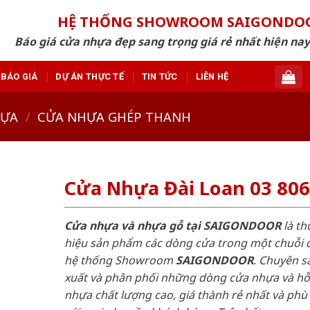
HỆ THỐNG SHOWROOM SAIGONDO
Báo giá cửa nhựa đẹp sang trọng giá rẻ nhất hiện nay
BÁO GIÁ
DỰ ÁN THỰC TẾ
TIN TỨC
LIÊN HỆ
HỰA
/
CỬA NHỰA GHÉP THANH
Cửa Nhựa Đài Loan 03 806
Cửa nhựa và nhựa gỗ tại SAIGONDOOR
là t
hiệu sản phẩm các dòng cửa trong một chuỗi 
hệ thống Showroom
SAIGONDOOR
. Chuyên s
xuất và phân phối những dòng cửa nhựa và h
nhựa chất lượng cao, giá thành rẻ nhất và phù