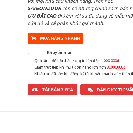
với mọi nhu cầu khách hàng. Trên hết,
SAIGONDOOR
còn có những chính sách bán 
ƯU ĐÃI
CAO
đi kèm với sự đa dạng về mẫu mã,
cửa gỗ và cả phân khúc giá thành.
MUA HÀNG NHANH
Khuyến mại
Quà tặng đồ nội thất trang trí lên đến
1.000.000đ
Giảm trực tiếp khi mua đơn hàng lớn hơn
3.000.000đ
Nhiều ưu đãi lớn khi đăng ký tài khoản thành viên thân t
TẢI BẢNG GIÁ
ĐĂNG KÝ TƯ VẤ