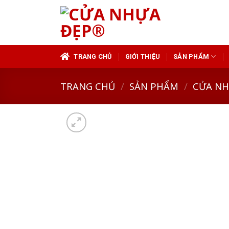
Skip
to
content
TRANG CHỦ
GIỚI THIỆU
SẢN PHẨM
TRANG CHỦ
/
SẢN PHẨM
/
CỬA N