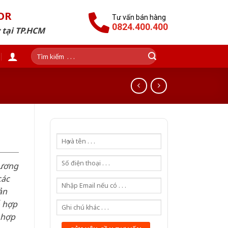
OR
Tư vấn bán hàng
0824.400.400
 tại TP.HCM
Tìm
kiếm:
hương
các
ản
ỗ hợp
 hợp