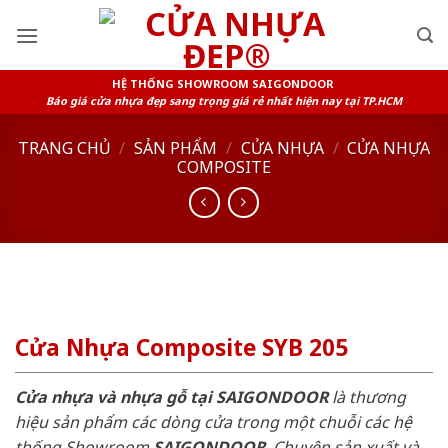
Skip
to
content
HỆ THỐNG SHOWROOM SAIGONDOOR
Báo giá cửa nhựa đẹp sang trọng giá rẻ nhất hiện nay tại TP.HCM
TRANG CHỦ
/
SẢN PHẨM
/
CỬA NHỰA
/
CỬA NHỰA
COMPOSITE
Cửa Nhựa Composite SYB 205
Cửa nhựa và nhựa gỗ tại SAIGONDOOR
là thương
hiệu sản phẩm các dòng cửa trong một chuỗi các hệ
thống Showroom
SAIGONDOOR
. Chuyên sản xuất và