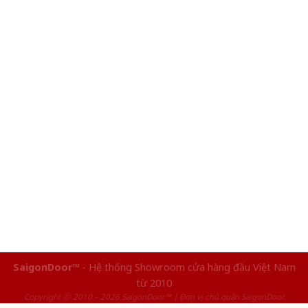
SaigonDoor™
- Hệ thống Showroom cửa hàng đầu Việt Nam
từ 2010
Copyright ⓒ 2010 – 2026 SaigonDoor™ | Đơn vị chủ quản SaigonDoor