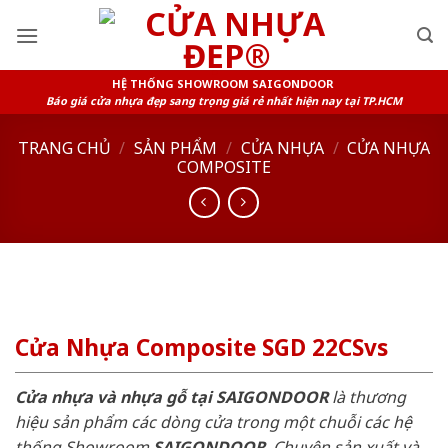
Skip
to
content
HỆ THỐNG SHOWROOM SAIGONDOOR
Báo giá cửa nhựa đẹp sang trọng giá rẻ nhất hiện nay tại TP.HCM
TRANG CHỦ
/
SẢN PHẨM
/
CỬA NHỰA
/
CỬA NHỰA
COMPOSITE
Cửa Nhựa Composite SGD 22CSvs
Cửa nhựa và nhựa gỗ tại SAIGONDOOR
là thương
hiệu sản phẩm các dòng cửa trong một chuỗi các hệ
thống Showroom
SAIGONDOOR
. Chuyên sản xuất và