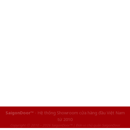
SaigonDoor™
- Hệ thống Showroom cửa hàng đầu Việt Nam
từ 2010
Copyright ⓒ 2010 – 2026 SaigonDoor™ | Đơn vị chủ quản SaigonDoor