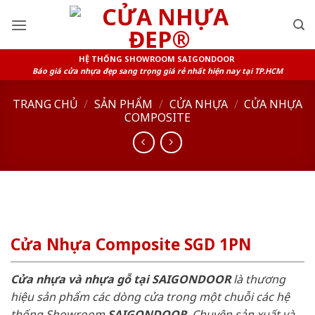
Skip
to
content
HỆ THỐNG SHOWROOM SAIGONDOOR
Báo giá cửa nhựa đẹp sang trọng giá rẻ nhất hiện nay tại TP.HCM
TRANG CHỦ
/
SẢN PHẨM
/
CỬA NHỰA
/
CỬA NHỰA
COMPOSITE
Cửa Nhựa Composite SGD 1PN
Cửa nhựa và nhựa gỗ tại SAIGONDOOR
là thương
hiệu sản phẩm các dòng cửa trong một chuỗi các hệ
thống Showroom
SAIGONDOOR
. Chuyên sản xuất và