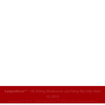
SaigonDoor™
- Hệ thống Showroom cửa hàng đầu Việt Nam
từ 2010
Copyright ⓒ 2010 – 2026 SaigonDoor™ | Đơn vị chủ quản SaigonDoor