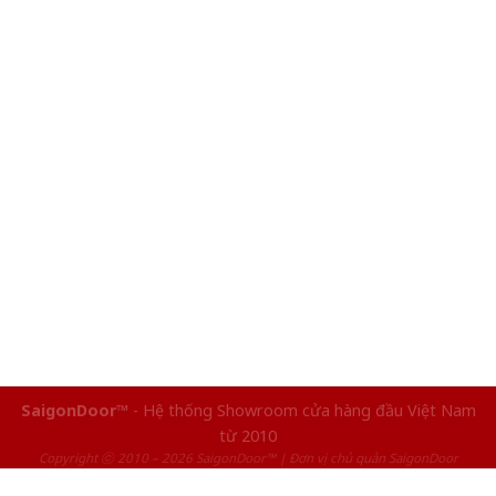
SaigonDoor™
- Hệ thống Showroom cửa hàng đầu Việt Nam
từ 2010
Copyright ⓒ 2010 – 2026 SaigonDoor™ | Đơn vị chủ quản SaigonDoor