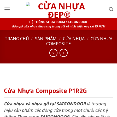
Skip
to
content
HỆ THỐNG SHOWROOM SAIGONDOOR
Báo giá cửa nhựa đẹp sang trọng giá rẻ nhất hiện nay tại TP.HCM
TRANG CHỦ
/
SẢN PHẨM
/
CỬA NHỰA
/
CỬA NHỰA
COMPOSITE
Cửa Nhựa Composite P1R2G
Cửa nhựa và nhựa gỗ tại SAIGONDOOR
là thương
hiệu sản phẩm các dòng cửa trong một chuỗi các hệ
thống Showroom
SAIGONDOOR
. Chuyên sản xuất và