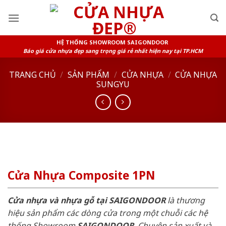
Skip
to
content
HỆ THỐNG SHOWROOM SAIGONDOOR
Báo giá cửa nhựa đẹp sang trọng giá rẻ nhất hiện nay tại TP.HCM
TRANG CHỦ
/
SẢN PHẨM
/
CỬA NHỰA
/
CỬA NHỰA
SUNGYU
Cửa Nhựa Composite 1PN
Cửa nhựa và nhựa gỗ tại SAIGONDOOR
là thương
hiệu sản phẩm các dòng cửa trong một chuỗi các hệ
thống Showroom
SAIGONDOOR
. Chuyên sản xuất và