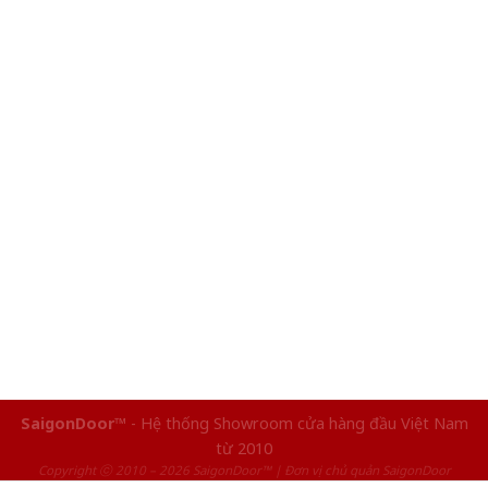
SaigonDoor™
- Hệ thống Showroom cửa hàng đầu Việt Nam
từ 2010
Copyright ⓒ 2010 – 2026 SaigonDoor™ | Đơn vị chủ quản SaigonDoor