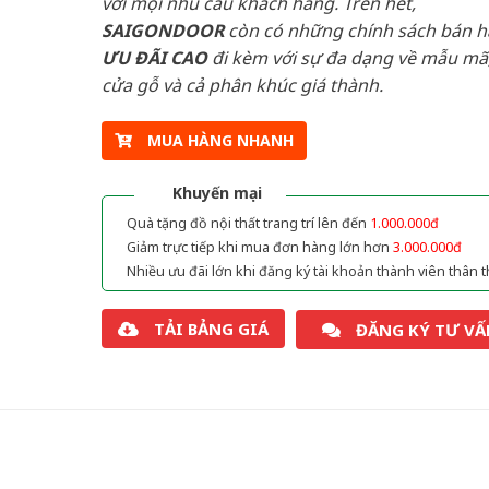
với mọi nhu cầu khách hàng. Trên hết,
SAIGONDOOR
còn có những chính sách bán 
ƯU ĐÃI
CAO
đi kèm với sự đa dạng về mẫu mã,
cửa gỗ và cả phân khúc giá thành.
MUA HÀNG NHANH
Khuyến mại
Quà tặng đồ nội thất trang trí lên đến
1.000.000đ
Giảm trực tiếp khi mua đơn hàng lớn hơn
3.000.000đ
Nhiều ưu đãi lớn khi đăng ký tài khoản thành viên thân t
TẢI BẢNG GIÁ
ĐĂNG KÝ TƯ VẤ