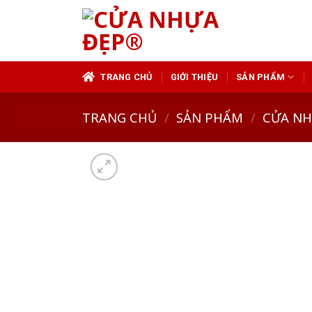
Skip
to
content
TRANG CHỦ
GIỚI THIỆU
SẢN PHẨM
TRANG CHỦ
/
SẢN PHẨM
/
CỬA N