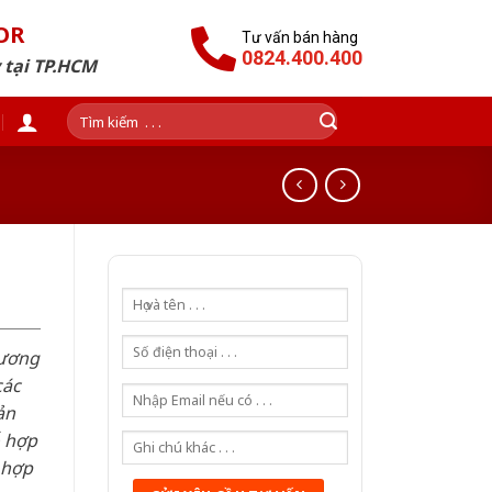
OR
Tư vấn bán hàng
0824.400.400
 tại TP.HCM
Tìm
kiếm:
hương
các
ản
ỗ hợp
 hợp