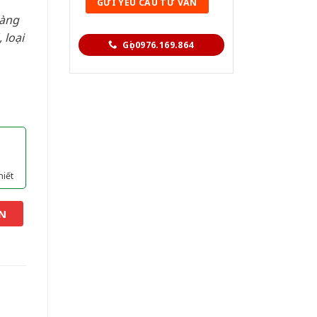
hàng
 loại
Gọi 0976.169.864
hiết
N