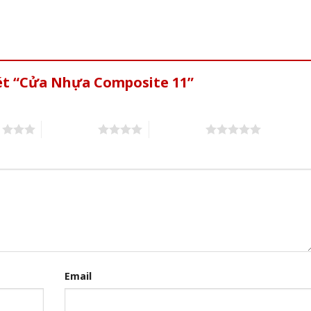
xét “Cửa Nhựa Composite 11”
s
4 of 5 stars
5 of 5 stars
Email