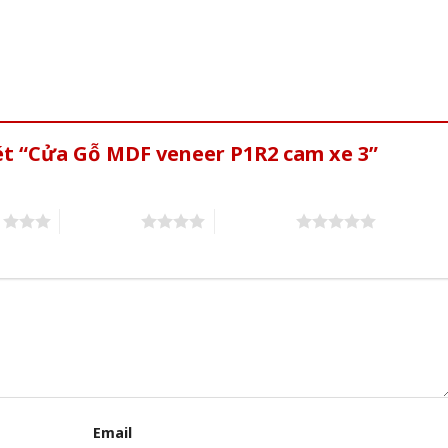
ét “Cửa Gỗ MDF veneer P1R2 cam xe 3”
s
4 of 5 stars
5 of 5 stars
Email