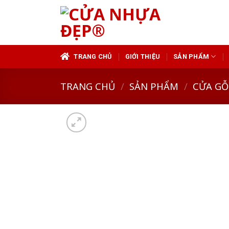
Skip
to
content
TRANG CHỦ
GIỚI THIỆU
SẢN PHẨM
TRANG CHỦ
/
SẢN PHẨM
/
CỬA GỖ