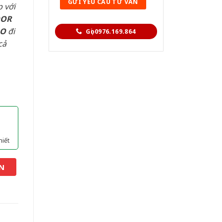
 với
OOR
AO
đi
Gọi 0976.169.864
cả
hiết
N