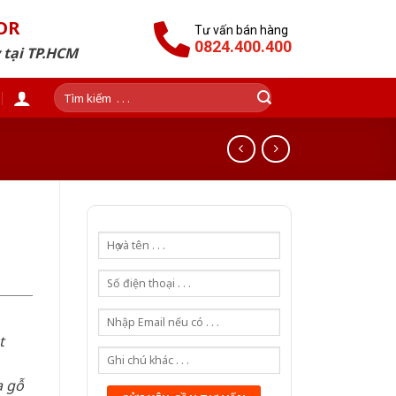
OR
Tư vấn bán hàng
0824.400.400
 tại TP.HCM
Tìm
kiếm:
t
a gỗ