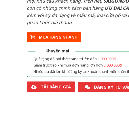
mọi nhu cầu khách hàng. Trên hết,
SAIGOND
còn có những chính sách bán hàng
ƯU ĐÃI
C
kèm với sự đa dạng về mẫu mã, loại cửa gỗ và 
phân khúc giá thành.
MUA HÀNG NHANH
Khuyến mại
Quà tặng đồ nội thất trang trí lên đến
1.000.000đ
Giảm trực tiếp khi mua đơn hàng lớn hơn
3.000.000đ
Nhiều ưu đãi lớn khi đăng ký tài khoản thành viên thân t
TẢI BẢNG GIÁ
ĐĂNG KÝ TƯ VẤ