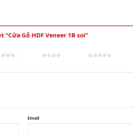
ét “Cửa Gỗ HDF Veneer 1B soi”
s
4 of 5 stars
5 of 5 stars
Email