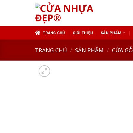
Skip
to
content
TRANG CHỦ
GIỚI THIỆU
SẢN PHẨM
TRANG CHỦ
/
SẢN PHẨM
/
CỬA GỖ