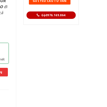
OOR
AO
đi
cả
Gọi 0976.169.864
hiết
N