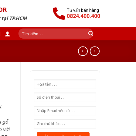
OR
Tư vấn bán hàng
0824.400.400
 tại TP.HCM
Tìm
kiếm:
t
a gỗ
 với