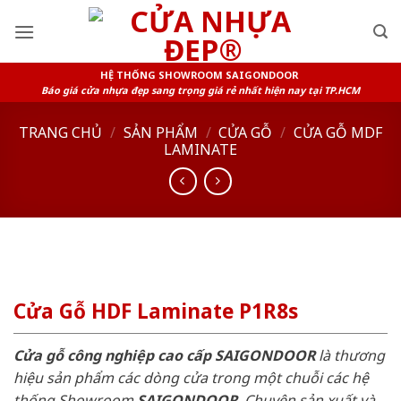
Skip
to
content
HỆ THỐNG SHOWROOM SAIGONDOOR
Báo giá cửa nhựa đẹp sang trọng giá rẻ nhất hiện nay tại TP.HCM
TRANG CHỦ
/
SẢN PHẨM
/
CỬA GỖ
/
CỬA GỖ MDF
LAMINATE
Cửa Gỗ HDF Laminate P1R8s
Cửa gỗ công nghiệp cao cấp SAIGONDOOR
là thương
hiệu sản phẩm các dòng cửa trong một chuỗi các hệ
thống Showroom
SAIGONDOOR
. Chuyên sản xuất và