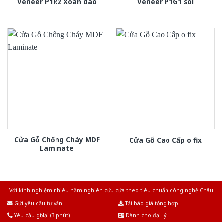
Veneer P1R2 Xoan dao
Veneer P1G1 soi
Cửa Gỗ Chống Cháy MDF
Cửa Gỗ Cao Cấp o fix
Laminate
Với kinh nghiệm nhiêu năm nghiên cứu cửa theo tiêu chuẩn công nghệ Châu
Âu.Chúng tôi tự tin là nhà sản xuất & cung cấp hàng đầu tại Việt Nam!
Gửi yêu cầu tư vấn
Tải báo giá tổng hợp
Yêu cầu gọi lại (3 phút)
Dành cho đại lý