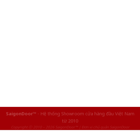
SaigonDoor™
- Hệ thống Showroom cửa hàng đầu Việt Nam
từ 2010
Copyright ⓒ 2010 – 2026 SaigonDoor™ | Đơn vị chủ quản SaigonDoor