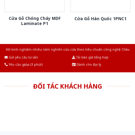
Cửa Gỗ Chống Cháy MDF
Cửa Gỗ Hàn Quốc 1PNC1
Laminate P1
Với kinh nghiệm nhiêu năm nghiên cứu cửa theo tiêu chuẩn công nghệ Châu
Âu.Chúng tôi tự tin là nhà sản xuất & cung cấp hàng đầu tại Việt Nam!
Gửi yêu cầu tư vấn
Tải báo giá tổng hợp
Yêu cầu gọi lại (3 phút)
Dành cho đại lý
ĐỐI TÁC KHÁCH HÀNG