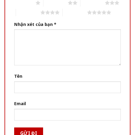
1 of 5 stars
2 of 5 stars
3 of 5 stars
4 of 5 stars
5 of 5 stars
Nhận xét của bạn
*
Tên
Email