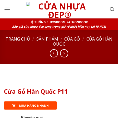
Skip
to
content
HỆ THỐNG SHOWROOM SAIGONDOOR
Báo giá cửa nhựa đẹp sang trọng giá rẻ nhất hiện nay tại TP.HCM
TRANG CHỦ
/
SẢN PHẨM
/
CỬA GỖ
/
CỬA GỖ HÀN
QUỐC
Cửa Gỗ Hàn Quốc P11
MUA HÀNG NHANH
Khuyến mại