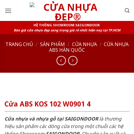
Skip
to
content
HỆ THỐNG SHOWROOM SAIGONDOOR
Báo giá cửa nhựa đẹp sang trọng giá rẻ nhất hiện nay tại TP.HCM
TRANG CHỦ
/
SẢN PHẨM
/
CỬA NHỰA
/
CỬA NHỰA
ABS HÀN QUỐC
Cửa ABS KOS 102 W0901 4
Cửa nhựa và nhựa gỗ tại SAIGONDOOR
là thương
hiệu sản phẩm các dòng cửa trong một chuỗi các hệ
thống Showroom
SAIGONDOOR
. Chuyên sản xuất và