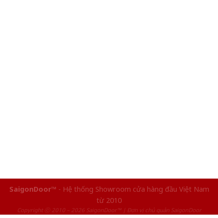
SaigonDoor™
- Hệ thống Showroom cửa hàng đầu Việt Nam
từ 2010
Copyright ⓒ 2010 – 2026 SaigonDoor™ | Đơn vị chủ quản SaigonDoor