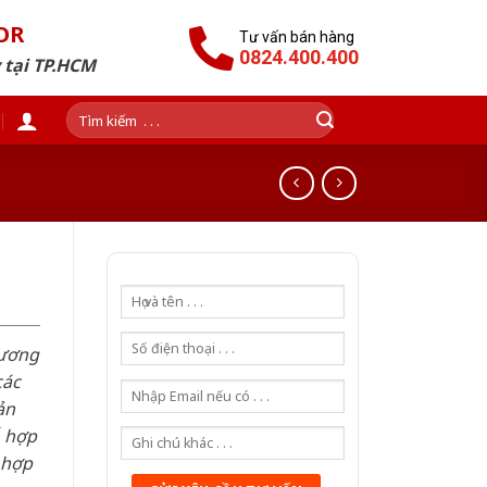
OR
Tư vấn bán hàng
0824.400.400
 tại TP.HCM
Tìm
kiếm:
hương
các
ản
ỗ hợp
 hợp