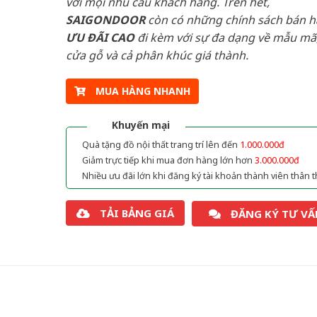
với mọi nhu cầu khách hàng. Trên hết,
SAIGONDOOR
còn có những chính sách bán 
ƯU ĐÃI
CAO
đi kèm với sự đa dạng về mẫu mã,
cửa gỗ và cả phân khúc giá thành.
MUA HÀNG NHANH
Khuyến mại
Quà tặng đồ nội thất trang trí lên đến
1.000.000đ
Giảm trực tiếp khi mua đơn hàng lớn hơn
3.000.000đ
Nhiều ưu đãi lớn khi đăng ký tài khoản thành viên thân t
TẢI BẢNG GIÁ
ĐĂNG KÝ TƯ VẤ