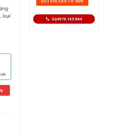
hàng
 loại
Gọi 0976.169.864
hiết
N