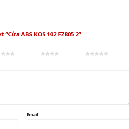
ét “Cửa ABS KOS 102 FZ805 2”
s
4 of 5 stars
5 of 5 stars
Email