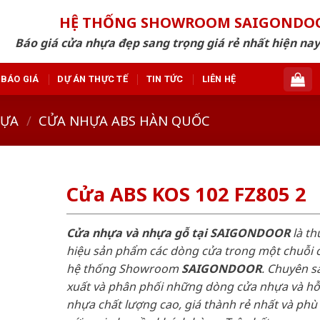
HỆ THỐNG SHOWROOM SAIGONDO
Báo giá cửa nhựa đẹp sang trọng giá rẻ nhất hiện nay
BÁO GIÁ
DỰ ÁN THỰC TẾ
TIN TỨC
LIÊN HỆ
HỰA
/
CỬA NHỰA ABS HÀN QUỐC
Cửa ABS KOS 102 FZ805 2
Cửa nhựa và nhựa gỗ tại SAIGONDOOR
là t
hiệu sản phẩm các dòng cửa trong một chuỗi 
hệ thống Showroom
SAIGONDOOR
. Chuyên s
xuất và phân phối những dòng cửa nhựa và h
nhựa chất lượng cao, giá thành rẻ nhất và phù