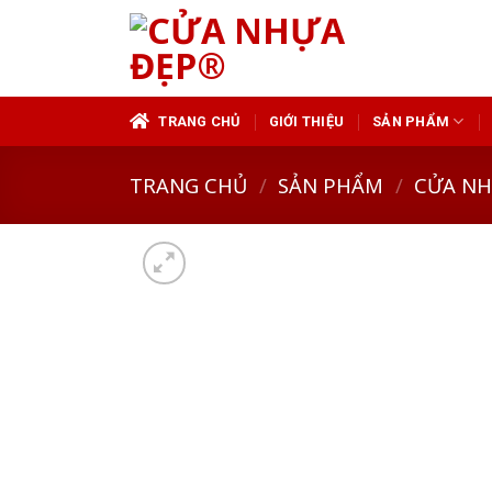
Skip
to
content
TRANG CHỦ
GIỚI THIỆU
SẢN PHẨM
TRANG CHỦ
/
SẢN PHẨM
/
CỬA N