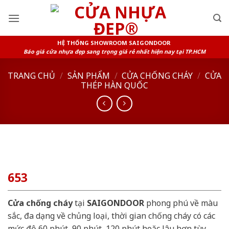
Skip
to
content
HỆ THỐNG SHOWROOM SAIGONDOOR
Báo giá cửa nhựa đẹp sang trọng giá rẻ nhất hiện nay tại TP.HCM
TRANG CHỦ
/
SẢN PHẨM
/
CỬA CHỐNG CHÁY
/
CỬA
THÉP HÀN QUỐC
653
Cửa chống cháy
tại
SAIGONDOOR
phong phú về màu
sắc, đa dạng về chủng loại, thời gian chống cháy có các
mức độ 60 phút, 90 phút, 120 phút hoặc lâu hơn tùy