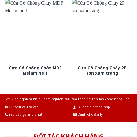
Cửa Gỗ Chống Cháy MDF
Cửa Gỗ Chống Cháy 2P
Melamine 1
son xam trang
Với kinh nghiệm nhiêu năm nghiên cứu cửa theo tiêu chuẩn công nghệ Châu
Âu.Chúng tôi tự tin là nhà sản xuất & cung cấp hàng đầu tại Việt Nam!
Gửi yêu cầu tư vấn
Tải báo giá tổng hợp
Yêu cầu gọi lại (3 phút)
Dành cho đại lý
ĐỐI TÁC KHÁCH HÀNG