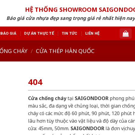
HỆ THỐNG SHOWROOM SAIGONDO
Báo giá cửa nhựa đẹp sang trọng giá rẻ nhất hiện nay
BÁO GIÁ
DỰ ÁN THỰC TẾ
TIN TỨC
LIÊN HỆ
ỐNG CHÁY
/
CỬA THÉP HÀN QUỐC
404
Cửa chống cháy
tại
SAIGONDOOR
phong phú
màu sắc, đa dạng về chủng loại, thời gian chốn
cháy có các mức độ 60 phút, 90 phút, 120 phút 
lâu hơn tùy thuộc vào vật liệu và độ dày của cá
cửa: 45mm, 50mm.
SAIGONDOOR
là đơn vị chu