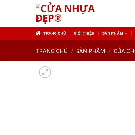
Skip
to
content
TRANG CHỦ
GIỚI THIỆU
SẢN PHẨM
TRANG CHỦ
/
SẢN PHẨM
/
CỬA CH