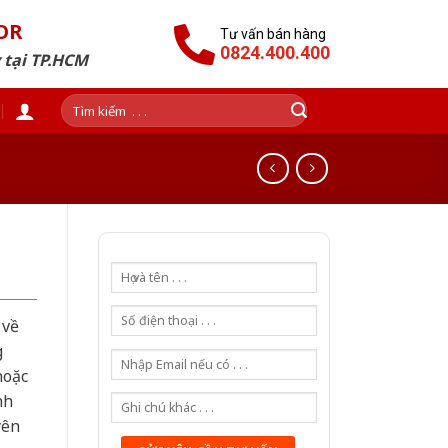
OR
Tư vấn bán hàng
0824.400.400
 tại TP.HCM
Tìm
kiếm:
 về
g
hoặc
nh
yên