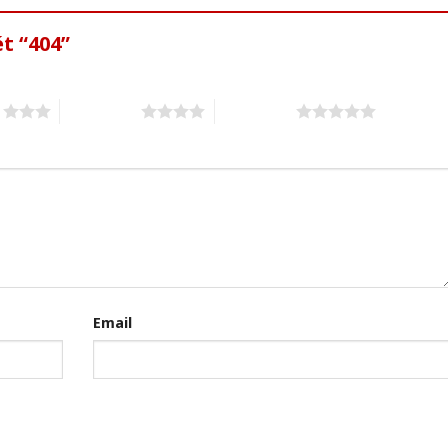
t “404”
s
4 of 5 stars
5 of 5 stars
Email