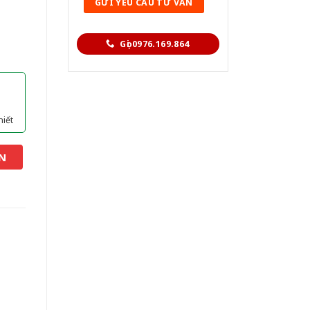
Gọi 0976.169.864
hiết
N