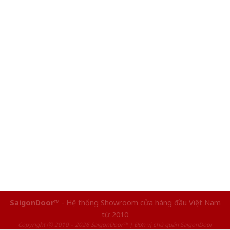
SaigonDoor™
- Hệ thống Showroom cửa hàng đầu Việt Nam
từ 2010
Copyright ⓒ 2010 – 2026 SaigonDoor™ | Đơn vị chủ quản SaigonDoor