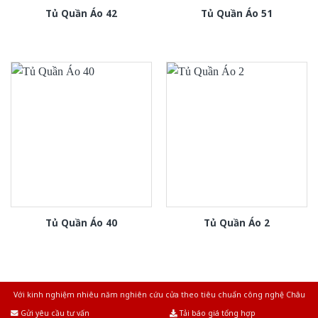
Tủ Quần Áo 42
Tủ Quần Áo 51
Tủ Quần Áo 40
Tủ Quần Áo 2
Với kinh nghiệm nhiêu năm nghiên cứu cửa theo tiêu chuẩn công nghệ Châu
Âu.Chúng tôi tự tin là nhà sản xuất & cung cấp hàng đầu tại Việt Nam!
Gửi yêu cầu tư vấn
Tải báo giá tổng hợp