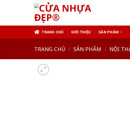
Skip
to
content
TRANG CHỦ
GIỚI THIỆU
SẢN PHẨM
TRANG CHỦ
/
SẢN PHẨM
/
NỘI TH