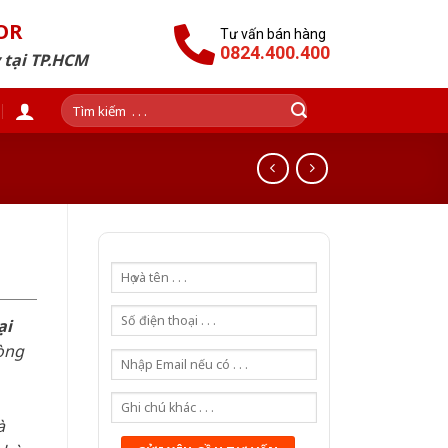
OR
Tư vấn bán hàng
0824.400.400
 tại TP.HCM
Tìm
kiếm:
ại
òng
à