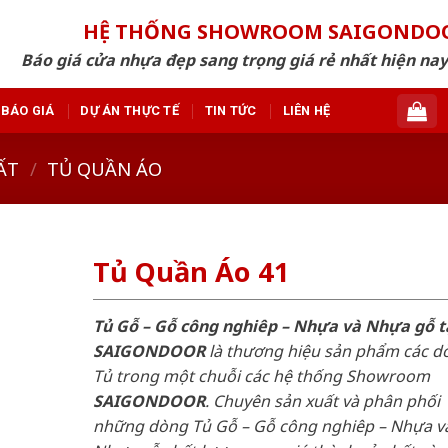
HỆ THỐNG SHOWROOM SAIGONDO
Báo giá cửa nhựa đẹp sang trọng giá rẻ nhất hiện nay
BÁO GIÁ
DỰ ÁN THỰC TẾ
TIN TỨC
LIÊN HỆ
ẤT
/
TỦ QUẦN ÁO
Tủ Quần Áo 41
Tủ Gỗ – Gỗ công nghiêp – Nhựa và Nhựa gỗ t
SAIGONDOOR
là thương hiệu sản phẩm các d
Tủ trong một chuỗi các hệ thống Showroom
SAIGONDOOR
. Chuyên sản xuất và phân phối
những dòng Tủ Gỗ – Gỗ công nghiêp – Nhựa v