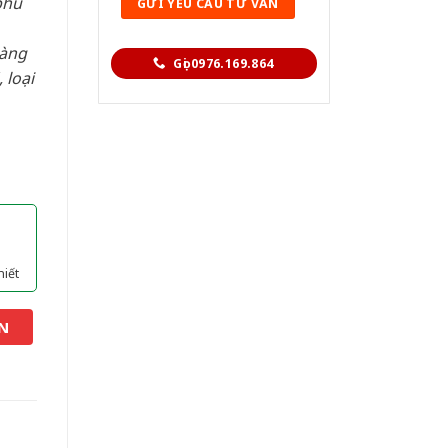
phù
hàng
Gọi 0976.169.864
 loại
hiết
N