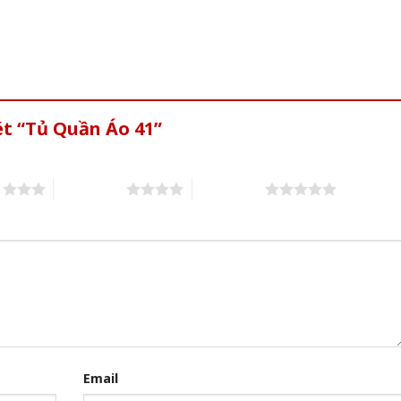
ét “Tủ Quần Áo 41”
s
4 of 5 stars
5 of 5 stars
Email