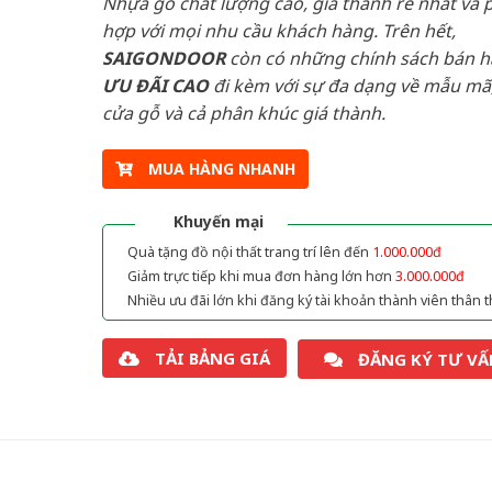
Nhựa gỗ chất lượng cao, giá thành rẻ nhất và 
hợp với mọi nhu cầu khách hàng. Trên hết,
SAIGONDOOR
còn có những chính sách bán 
ƯU ĐÃI
CAO
đi kèm với sự đa dạng về mẫu mã,
cửa gỗ và cả phân khúc giá thành.
MUA HÀNG NHANH
Khuyến mại
Quà tặng đồ nội thất trang trí lên đến
1.000.000đ
Giảm trực tiếp khi mua đơn hàng lớn hơn
3.000.000đ
Nhiều ưu đãi lớn khi đăng ký tài khoản thành viên thân t
TẢI BẢNG GIÁ
ĐĂNG KÝ TƯ VẤ