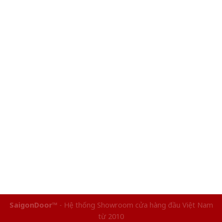
SaigonDoor™
- Hệ thống Showroom cửa hàng đầu Việt Nam
từ 2010