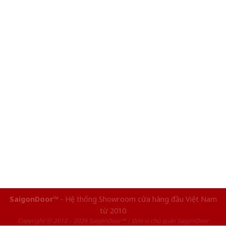
SaigonDoor™
- Hệ thống Showroom cửa hàng đầu Việt Nam
từ 2010
Copyright ⓒ 2010 – 2026 SaigonDoor™ | Đơn vị chủ quản SaigonDoor