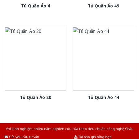
Tủ Quần Áo 4
Tủ Quần Áo 49
Tủ Quần Áo 20
Tủ Quần Áo 44
Với kinh nghiệm nhiêu năm nghiên cứu cửa theo tiêu chuẩn công nghệ Châu
Âu.Chúng tôi tự tin là nhà sản xuất & cung cấp hàng đầu tại Việt Nam!
Gửi yêu cầu tư vấn
Tải báo giá tổng hợp