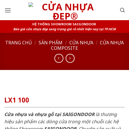
Skip
to
content
HỆ THỐNG SHOWROOM SAIGONDOOR
Báo giá cửa nhựa đẹp sang trọng giá rẻ nhất hiện nay tại TP.HCM
TRANG CHỦ
/
SẢN PHẨM
/
CỬA NHỰA
/
CỬA NHỰA
COMPOSITE
LX1 100
Cửa nhựa và nhựa gỗ tại SAIGONDOOR
là thương
hiệu sản phẩm các dòng cửa trong một chuỗi các hệ
thống Showroom
SAIGONDOOR
. Chuyên sản xuất và