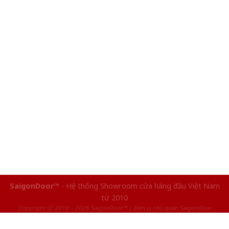
SaigonDoor™
- Hệ thống Showroom cửa hàng đầu Việt Nam
từ 2010
Copyright ⓒ 2010 – 2026 SaigonDoor™ | Đơn vị chủ quản SaigonDoor