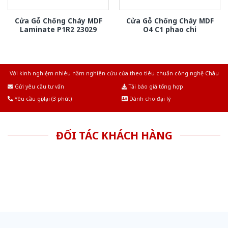
Cửa Gỗ Chống Cháy MDF
Cửa Gỗ Chống Cháy MDF
Laminate P1R2 23029
O4 C1 phao chi
Với kinh nghiệm nhiêu năm nghiên cứu cửa theo tiêu chuẩn công nghệ Châu
Âu.Chúng tôi tự tin là nhà sản xuất & cung cấp hàng đầu tại Việt Nam!
Gửi yêu cầu tư vấn
Tải báo giá tổng hợp
Yêu cầu gọi lại (3 phút)
Dành cho đại lý
ĐỐI TÁC KHÁCH HÀNG