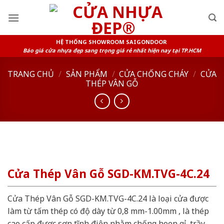
Skip
to
content
HỆ THỐNG SHOWROOM SAIGONDOOR
Báo giá cửa nhựa đẹp sang trọng giá rẻ nhất hiện nay tại TP.HCM
TRANG CHỦ
/
SẢN PHẨM
/
CỬA CHỐNG CHÁY
/
CỬA
THÉP VÂN GỖ
Cửa Thép Vân Gỗ SGD-KM.TVG-4C.24
Cửa Thép Vân Gỗ SGD-KM.TVG-4C.24 là loại cửa được
làm từ tấm thép có độ dày từ 0,8 mm-1.00mm , là thép
cao cấp được sơn tĩnh điện nhằm chống hoen gỉ, trầy