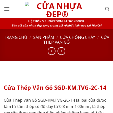
Skip
to
content
HỆ THỐNG SHOWROOM SAIGONDOOR
Báo giá cửa nhựa đẹp sang trọng giá rẻ nhất hiện nay tại TP.HCM
TRANG CHỦ
/
SẢN PHẨM
/
CỬA CHỐNG CHÁY
/
CỬA
THÉP VÂN GỖ
Cửa Thép Vân Gỗ SGD-KM.TVG-2C-14
Cửa Thép Vân Gỗ SGD-KM.TVG-2C-14 là loại cửa được
làm từ tấm thép có độ dày từ 0,8 mm-1.00mm , là thép
cao cấp được sơn tĩnh điện nhằm chống hoen gỉ, trầy