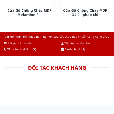
Cửa Gỗ Chống Cháy MDF
Cửa Gỗ Chống Cháy MDF
Melamine P1
O4 C1 phao chi
Với kinh nghiệm nhiêu năm nghiên cứu cửa theo tiêu chuẩn công nghệ Châu
Âu.Chúng tôi tự tin là nhà sản xuất & cung cấp hàng đầu tại Việt Nam!
Gửi yêu cầu tư vấn
Tải báo giá tổng hợp
Yêu cầu gọi lại (3 phút)
Dành cho đại lý
ĐỐI TÁC KHÁCH HÀNG