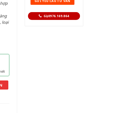
 hợp
hàng
Gọi 0976.169.864
 loại
hiết
N