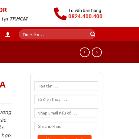
OR
Tư vấn bán hàng
0824.400.400
 tại TP.HCM
Tìm
kiếm:
4A
hương
các
ản
ỗ hợp