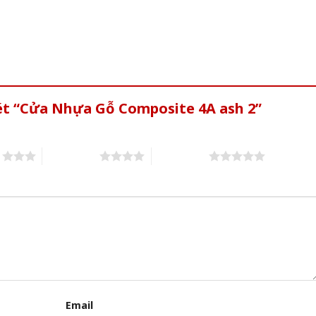
ét “Cửa Nhựa Gỗ Composite 4A ash 2”
s
4 of 5 stars
5 of 5 stars
Email