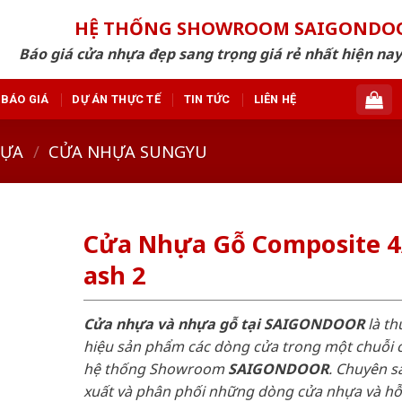
HỆ THỐNG SHOWROOM SAIGONDO
Báo giá cửa nhựa đẹp sang trọng giá rẻ nhất hiện nay
BÁO GIÁ
DỰ ÁN THỰC TẾ
TIN TỨC
LIÊN HỆ
HỰA
/
CỬA NHỰA SUNGYU
Cửa Nhựa Gỗ Composite 
ash 2
Cửa nhựa và nhựa gỗ tại SAIGONDOOR
là t
hiệu sản phẩm các dòng cửa trong một chuỗi 
hệ thống Showroom
SAIGONDOOR
. Chuyên s
xuất và phân phối những dòng cửa nhựa và h