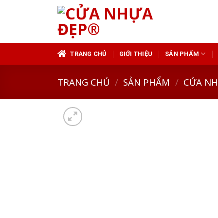
Skip
to
content
TRANG CHỦ
GIỚI THIỆU
SẢN PHẨM
TRANG CHỦ
/
SẢN PHẨM
/
CỬA N