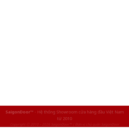
SaigonDoor™
- Hệ thống Showroom cửa hàng đầu Việt Nam
từ 2010
Copyright ⓒ 2010 – 2026 SaigonDoor™ | Đơn vị chủ quản SaigonDoor