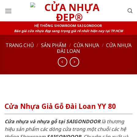
Skip
to
content
HỆ THỐNG SHOWROOM SAIGONDOOR
Báo giá cửa nhựa đẹp sang trọng giá rẻ nhất hiện nay tại TP.HCM
TRANG CHỦ
/
SẢN PHẨM
/
CỬA NHỰA
/
CỬA NHỰA
ĐÀI LOAN
Cửa Nhựa Giả Gỗ Đài Loan YY 80
Cửa nhựa và nhựa gỗ tại SAIGONDOOR
là thương
hiệu sản phẩm các dòng cửa trong một chuỗi các hệ
thống Showroom
SAIGONDOOR
. Chuyên sản xuất và