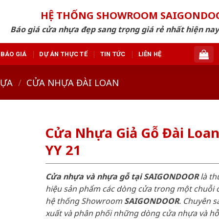
HỆ THỐNG SHOWROOM SAIGONDO
Báo giá cửa nhựa đẹp sang trọng giá rẻ nhất hiện nay
BÁO GIÁ
DỰ ÁN THỰC TẾ
TIN TỨC
LIÊN HỆ
HỰA
/
CỬA NHỰA ĐÀI LOAN
Cửa Nhựa Giả Gỗ Đài Loa
YY 21
Cửa nhựa và nhựa gỗ tại SAIGONDOOR
là t
hiệu sản phẩm các dòng cửa trong một chuỗi 
hệ thống Showroom
SAIGONDOOR
. Chuyên s
xuất và phân phối những dòng cửa nhựa và h