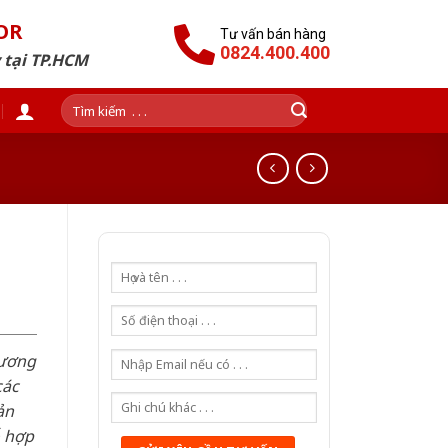
OR
Tư vấn bán hàng
0824.400.400
 tại TP.HCM
Tìm
kiếm:
n
hương
các
ản
ỗ hợp