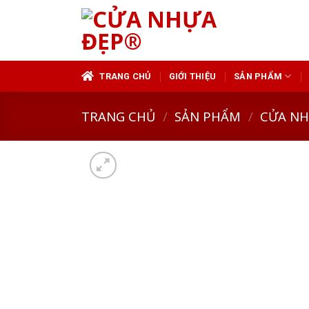
Skip
to
content
TRANG CHỦ
GIỚI THIỆU
SẢN PHẨM
TRANG CHỦ
/
SẢN PHẨM
/
CỬA N