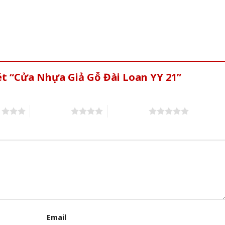
ét “Cửa Nhựa Giả Gỗ Đài Loan YY 21”
s
4 of 5 stars
5 of 5 stars
Email