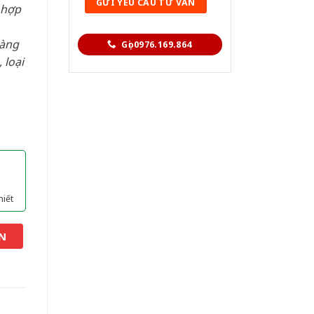
 hợp
hàng
Gọi 0976.169.864
 loại
hiết
N