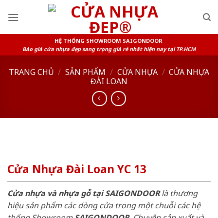
Skip
to
content
HỆ THỐNG SHOWROOM SAIGONDOOR
Báo giá cửa nhựa đẹp sang trọng giá rẻ nhất hiện nay tại TP.HCM
TRANG CHỦ
/
SẢN PHẨM
/
CỬA NHỰA
/
CỬA NHỰA
ĐÀI LOAN
Cửa Nhựa Đài Loan YC 13
Cửa nhựa và nhựa gỗ tại SAIGONDOOR
là thương
hiệu sản phẩm các dòng cửa trong một chuỗi các hệ
thống Showroom
SAIGONDOOR
. Chuyên sản xuất và