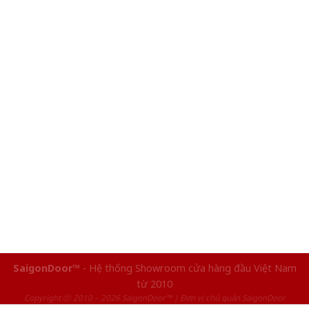
SaigonDoor™
- Hệ thống Showroom cửa hàng đầu Việt Nam
từ 2010
Copyright ⓒ 2010 – 2026 SaigonDoor™ | Đơn vị chủ quản SaigonDoor