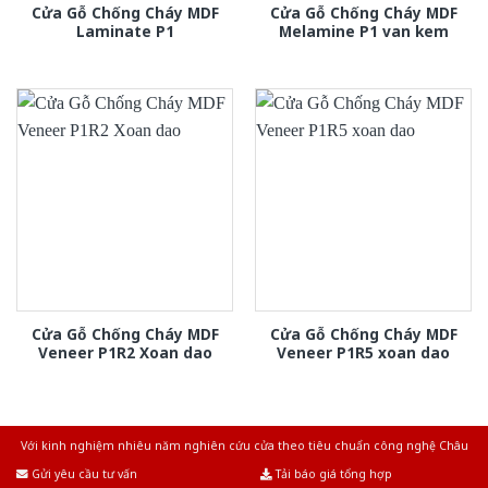
Cửa Gỗ Chống Cháy MDF
Cửa Gỗ Chống Cháy MDF
Laminate P1
Melamine P1 van kem
Cửa Gỗ Chống Cháy MDF
Cửa Gỗ Chống Cháy MDF
Veneer P1R2 Xoan dao
Veneer P1R5 xoan dao
Với kinh nghiệm nhiêu năm nghiên cứu cửa theo tiêu chuẩn công nghệ Châu
Âu.Chúng tôi tự tin là nhà sản xuất & cung cấp hàng đầu tại Việt Nam!
Gửi yêu cầu tư vấn
Tải báo giá tổng hợp